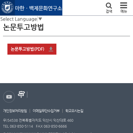
본문 바로가기
검색
메뉴
Select Language
▼
논문투고방법
논문투고방법(PDF)
개인정보처리방침
이메일무단수집거부
학교오시는길
우)54538 전북특별자치도 익산시 익산대로 460
TEL 063-850-5114
FAX 063-850-6666