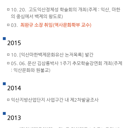
10. 20. 고도익산정체성 학술회의 개최(주제 : 익산, 마한
의 중심에서 백제의 왕도로)
03.
최완규 소장 취임(역사문화학부 교수)
2015
10. [익산마한백제문화유산 논저목록] 발간
05. 06. 문산 김삼룡박사 1주기 추모학술강연회 개최(주제
: 익산문화와 원불교)
2014
익산지방산업단지 사업구간 내 제2차발굴조사
2013