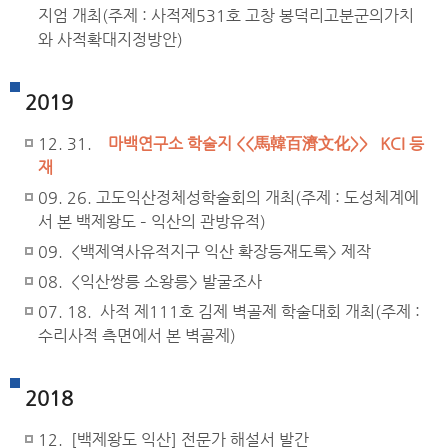
지엄 개최(주제 : 사적제531호 고창 봉덕리고분군의가치
와 사적확대지정방안)
2019
12. 31.
마백연구소 학술지 <<馬韓百濟文化>> KCI 등
재
09. 26. 고도익산정체성학술회의 개최(주제 : 도성체계에
서 본 백제왕도 – 익산의 관방유적)
09. <백제역사유적지구 익산 확장등재도록> 제작
08. <익산쌍릉 소왕릉> 발굴조사
07. 18. 사적 제111호 김제 벽골제 학술대회 개최(주제 :
수리사적 측면에서 본 벽골제)
2018
12. [백제왕도 익산] 전문가 해설서 발간