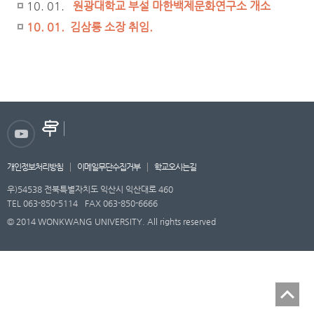
10. 01.
원광대학교 부설 마한백제문화연구소 개소
10. 01. 김삼룡 소장 취임.
개인정보처리방침
이메일무단수집거부
학교오시는길
우)54538 전북특별자치도 익산시 익산대로 460
TEL 063-850-5114
FAX 063-850-6666
© 2014 WONKWANG UNIVERSITY. All rights reserved