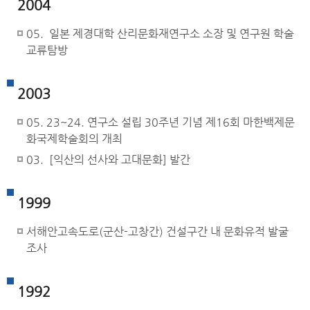
2004
05. 일본 제경대학 산리문화재연구소 소장 및 연구원 학술
교류탐방
2003
05. 23~24. 연구소 설립 30주년 기념 제16회 마한백제문
화국제학술회의 개최
03. [익산의 선사와 고대문화] 발간
1999
서해안고속도로(군산-고창간) 건설구간 내 문화유적 발굴
조사
1992