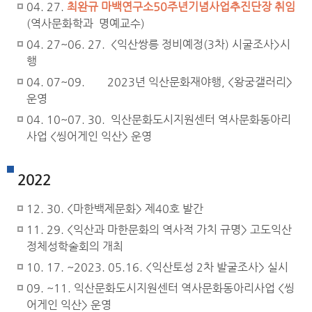
04. 27.
최완규 마백연구소50주년기념사업추진단장 취임
(역사문화학과 명예교수)
04. 27~06. 27. <익산쌍릉 정비예정(3차) 시굴조사>시
행
04. 07~09. 2023년 익산문화재야행, <왕궁갤러리>
운영
04. 10~07. 30. 익산문화도시지원센터 역사문화동아리
사업 <씽어게인 익산> 운영
2022
12. 30. <마한백제문화> 제40호 발간
11. 29. <익산과 마한문화의 역사적 가치 규명> 고도익산
정체성학술회의 개최
10. 17. ~2023. 05.16. <익산토성 2차 발굴조사> 실시
09. ~11. 익산문화도시지원센터 역사문화동아리사업 <씽
어게인 익산> 운영