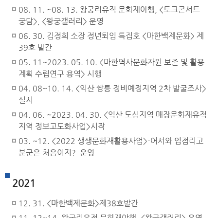
08. 11. ~08. 13. 왕궁리유적 문화재야행, <토크콘서트
궁담>, <왕궁갤러리> 운영
06. 30. 김정희 소장 정년퇴임 특집호 <마한백제문화> 제
39호 발간
05. 11~2023. 05. 10. <마한역사문화자원 보존 및 활용
계획 수립연구 용역> 시행
04. 08~10. 14. <익산 쌍릉 정비예정지역 2차 발굴조사>
실시
04. 06. ~2023. 04. 30. <익산 도심지역 매장문화재유적
지역 정보고도화사업>시작
03. ~12. <2022 생생문화재활용사업>-어서와 입점리고
분군은 처음이지? 운영
2021
12. 31. <마한백제문화>제38호발간
11. 12~14. 왕궁리유적 문화재야행, <왕궁갤러리> 운영