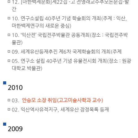
12. [마한백제문화]제22집 -고 전영래교수추모논문집-발
간
10. 연구소설립 40주년 기념 학술회의 개최(주제 : 익산,
마한백제연구의 새로운 중심)
10. ‘익산전’ 국립전주박물관 공동개최(장소 : 국립전주박
물관)
09. 세계유산등재추진 제6차 국제학술회의 개최(주제
05. 연구소 설립 40주년 기념 유물전시회 개최(장소 : 원광
대학교 박물관)
2010
03.
안승모 소장 취임(고고미술사학과 교수)
02. 익산역사유적지구, 세계유산 잠정목록 등재
2009