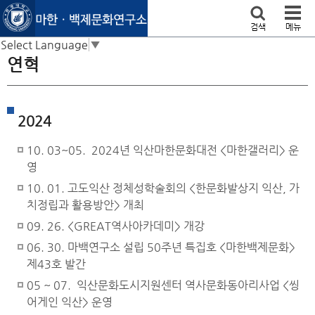
본문 바로가기
검색
메뉴
Select Language
▼
연혁
2024
10. 03~05. 2024년 익산마한문화대전 <마한갤러리> 운
영
10. 01. 고도익산 정체성학술회의 <한문화발상지 익산, 가
치정립과 활용방안> 개최
09. 26. <GREAT역사아카데미> 개강
06. 30. 마백연구소 설립 50주년 특집호 <마한백제문화>
제43호 발간
05 ~ 07. 익산문화도시지원센터 역사문화동아리사업 <씽
어게인 익산> 운영